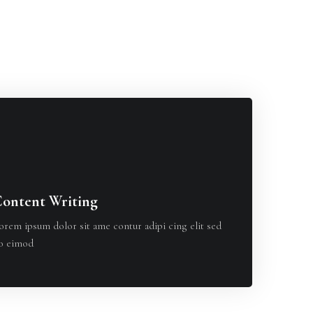
ontent Writing
orem ipsum dolor sit ame contur adipi cing elit sed
o eimod