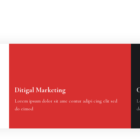
Ditigal Marketing
C
Lorem ipsum dolor sit ame contur adipi cing elit sed
L
do eimod
d