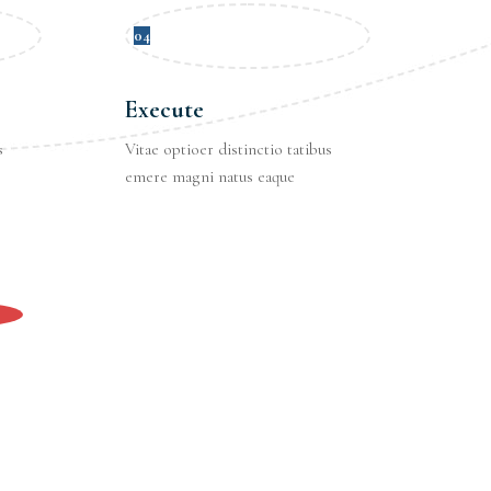
04
Execute
s
Vitae optioer distinctio tatibus
emere magni natus eaque