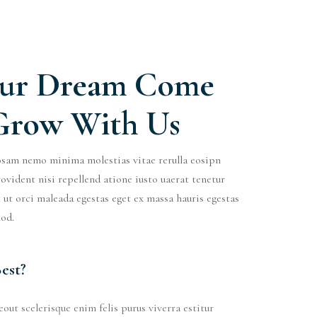
ur Dream Come
Grow With Us
osam nemo minima molestias vitae rerulla eosipn
ovident nisi repellend atione iusto uaerat tenetur
 ut orci maleada egestas eget ex massa hauris egestas
mod.
est?
eout scelerisque enim felis purus viverra estitur