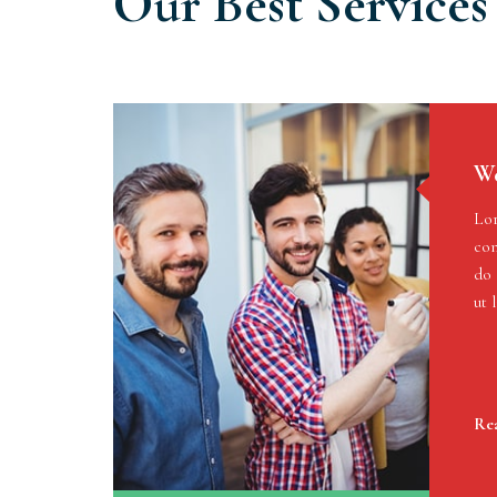
Our Best Services
We
Lor
con
do 
ut 
Re