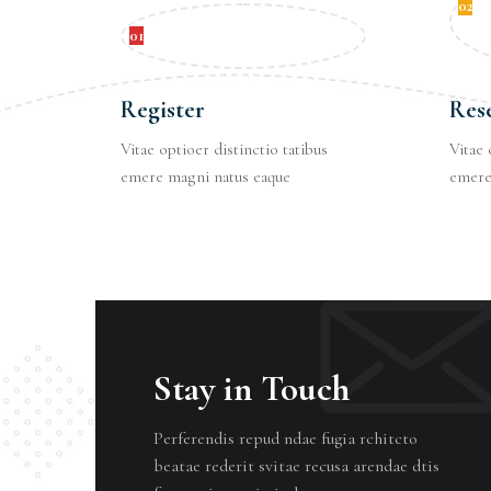
02
01
Register
Res
Vitae optioer distinctio tatibus
Vitae 
emere magni natus eaque
emere
Stay in Touch
Perferendis repud ndae fugia rchitcto
beatae rederit svitae recusa arendae dtis