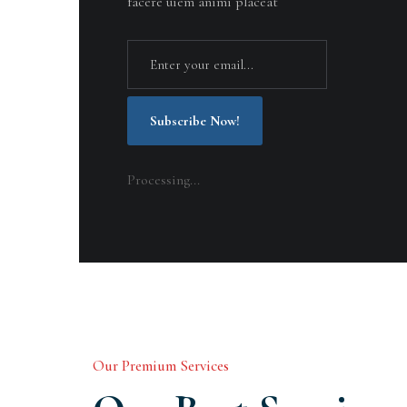
facere uiem animi placeat
Subscribe Now!
Processing...
Our Premium Services