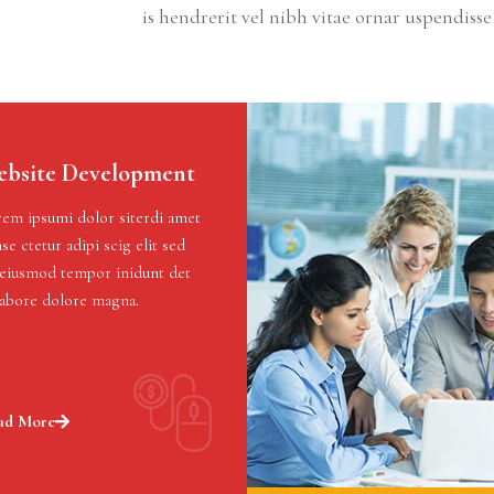
is hendrerit vel nibh vitae ornar uspendiss
bsite Development
em ipsumi dolor siterdi amet
se ctetur adipi scig elit sed
eiusmod tempor inidunt det
labore dolore magna.
ad More