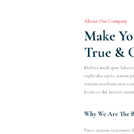
About Our Company
Make Yo
True & 
Molitia modi quae labori
explicabo optio acusan pr
veniam uravbitur non erat
lectus et dui laoreet euis
Why We Are The B
Fusce acursus in posuere l