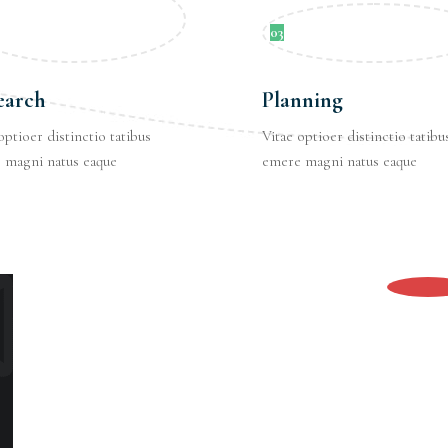
03
earch
Planning
optioer distinctio tatibus
Vitae optioer distinctio tatibu
 magni natus eaque
emere magni natus eaque