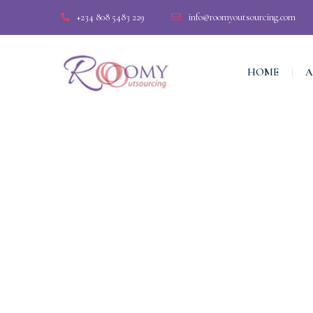
+234 808 5483 229
info@roomyoutsourcing.com
HOME
A