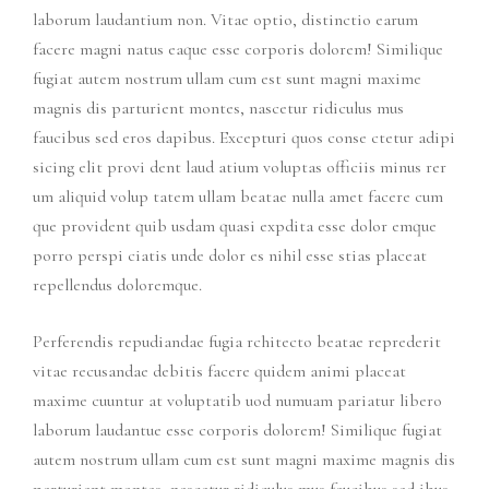
laborum laudantium non. Vitae optio, distinctio earum
facere magni natus eaque esse corporis dolorem! Similique
fugiat autem nostrum ullam cum est sunt magni maxime
magnis dis parturient montes, nascetur ridiculus mus
faucibus sed eros dapibus. Excepturi quos conse ctetur adipi
sicing elit provi dent laud atium voluptas officiis minus rer
um aliquid volup tatem ullam beatae nulla amet facere cum
que provident quib usdam quasi expdita esse dolor emque
porro perspi ciatis unde dolor es nihil esse stias placeat
repellendus doloremque.
Perferendis repudiandae fugia rchitecto beatae reprederit
vitae recusandae debitis facere quidem animi placeat
maxime cuuntur at voluptatib uod numuam pariatur libero
laborum laudantue esse corporis dolorem! Similique fugiat
autem nostrum ullam cum est sunt magni maxime magnis dis