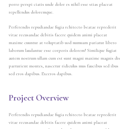
porro perspi ciatis unde dolor es nihil esse stias placeat
repellendus doloremque.
Perferendis repudiandae fugia rchitecto beatae reprederit
vitae recusandae debitis facere quidem animi placeat
maxime cuuntur at voluptatib uod numuam pariatur libero
laborum laudantue esse corporis dolorem! Similique fugiat
autem nostrum ullam cum est sunt magni maxime magnis dis
parturient montes, nascetur ridiculus mus faucibus sed ibus
sed eros dapibus. Exceros dapibus.
Project Overview
Perferendis repudiandae fugia rchitecto beatae reprederit
vitae recusandae debitis facere quidem animi placeat