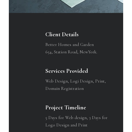
Client Details
Better Homes and Garden
654, Station Road, NewYork.
Services Provided
Web Design, Logi Design, Print,
Domain Registration
Project Timeline
5 Days for Web design, 3 Days for
Logo Design and Print