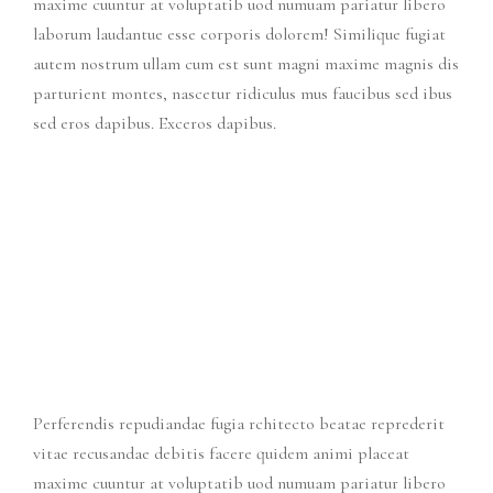
maxime cuuntur at voluptatib uod numuam pariatur libero
laborum laudantue esse corporis dolorem! Similique fugiat
autem nostrum ullam cum est sunt magni maxime magnis dis
parturient montes, nascetur ridiculus mus faucibus sed ibus
sed eros dapibus. Exceros dapibus.
Perferendis repudiandae fugia rchitecto beatae reprederit
vitae recusandae debitis facere quidem animi placeat
maxime cuuntur at voluptatib uod numuam pariatur libero