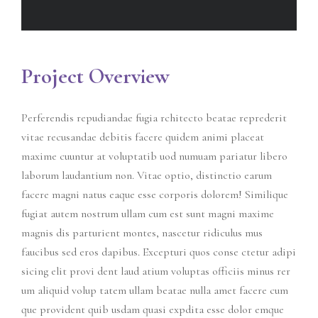
Project Overview
Perferendis repudiandae fugia rchitecto beatae reprederit
vitae recusandae debitis facere quidem animi placeat
maxime cuuntur at voluptatib uod numuam pariatur libero
laborum laudantium non. Vitae optio, distinctio earum
facere magni natus eaque esse corporis dolorem! Similique
fugiat autem nostrum ullam cum est sunt magni maxime
magnis dis parturient montes, nascetur ridiculus mus
faucibus sed eros dapibus. Excepturi quos conse ctetur adipi
sicing elit provi dent laud atium voluptas officiis minus rer
um aliquid volup tatem ullam beatae nulla amet facere cum
que provident quib usdam quasi expdita esse dolor emque