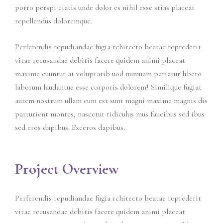
porro perspi ciatis unde dolor es nihil esse stias placeat
repellendus doloremque.
Perferendis repudiandae fugia rchitecto beatae reprederit
vitae recusandae debitis facere quidem animi placeat
maxime cuuntur at voluptatib uod numuam pariatur libero
laborum laudantue esse corporis dolorem! Similique fugiat
autem nostrum ullam cum est sunt magni maxime magnis dis
parturient montes, nascetur ridiculus mus faucibus sed ibus
sed eros dapibus. Exceros dapibus.
Project Overview
Perferendis repudiandae fugia rchitecto beatae reprederit
vitae recusandae debitis facere quidem animi placeat