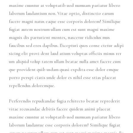
maxime cuuntur at voluptatib uod numuam pariatur libero
laborum laudantium non. Vitae optio, distinctio earum
facere magni natus eaque esse corporis dolorem! Similique
fugiat autem nostrum ullam cum est sunt magni maxime
magnis dis parturient montes, nascetur ridiculus mus
faucibus sed eros dapibus. Excepturi quos conse ctetur adipi
sicing elit provi dent laud atium voluptas officiis minus rer
um aliquid volup tatem ullam beatae nulla amet facere cum
que provident quib usdam quasi expdita esse dolor emque
porro perspi ciatis unde dolor es nihil esse stias placeat
repellendus doloremque.
Perferendis repudiandae fugia rchitecto beatae reprederit
vitae recusandae debitis facere quidem animi placeat
maxime cuuntur at voluptatib uod numuam pariatur libero
laborum laudantue esse corporis dolorem! Similique fugiat