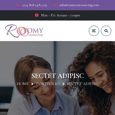
+234 808 5483 229
info@roomyoutsourcing.com
Mon – Fri: 8:00am – 7:00pm
SECTET ADIPISC
HOME
PORTFOLIO
SECTET ADIPISC