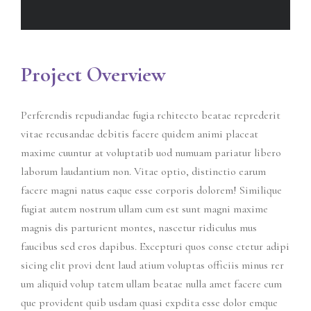
Project Overview
Perferendis repudiandae fugia rchitecto beatae reprederit
vitae recusandae debitis facere quidem animi placeat
maxime cuuntur at voluptatib uod numuam pariatur libero
laborum laudantium non. Vitae optio, distinctio earum
facere magni natus eaque esse corporis dolorem! Similique
fugiat autem nostrum ullam cum est sunt magni maxime
magnis dis parturient montes, nascetur ridiculus mus
faucibus sed eros dapibus. Excepturi quos conse ctetur adipi
sicing elit provi dent laud atium voluptas officiis minus rer
um aliquid volup tatem ullam beatae nulla amet facere cum
que provident quib usdam quasi expdita esse dolor emque