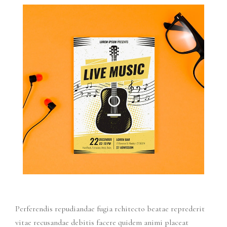
Perferendis repudiandae fugia rchitecto beatae reprederit
vitae recusandae debitis facere quidem animi placeat