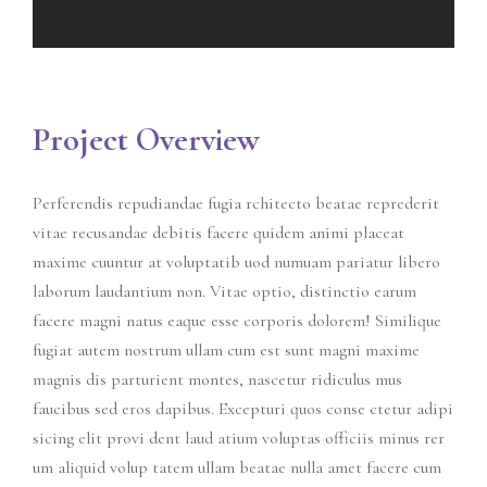
Project Overview
Perferendis repudiandae fugia rchitecto beatae reprederit
vitae recusandae debitis facere quidem animi placeat
maxime cuuntur at voluptatib uod numuam pariatur libero
laborum laudantium non. Vitae optio, distinctio earum
facere magni natus eaque esse corporis dolorem! Similique
fugiat autem nostrum ullam cum est sunt magni maxime
magnis dis parturient montes, nascetur ridiculus mus
faucibus sed eros dapibus. Excepturi quos conse ctetur adipi
sicing elit provi dent laud atium voluptas officiis minus rer
um aliquid volup tatem ullam beatae nulla amet facere cum