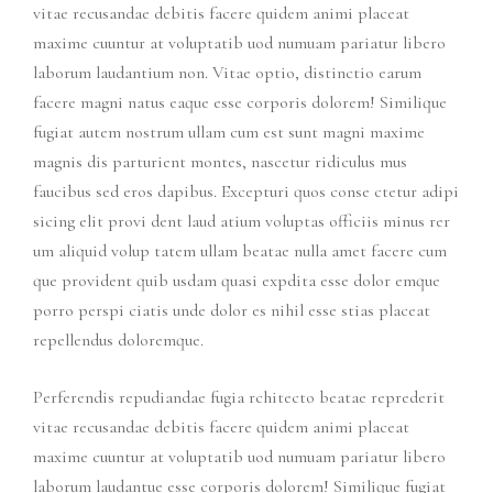
vitae recusandae debitis facere quidem animi placeat
maxime cuuntur at voluptatib uod numuam pariatur libero
laborum laudantium non. Vitae optio, distinctio earum
facere magni natus eaque esse corporis dolorem! Similique
fugiat autem nostrum ullam cum est sunt magni maxime
magnis dis parturient montes, nascetur ridiculus mus
faucibus sed eros dapibus. Excepturi quos conse ctetur adipi
sicing elit provi dent laud atium voluptas officiis minus rer
um aliquid volup tatem ullam beatae nulla amet facere cum
que provident quib usdam quasi expdita esse dolor emque
porro perspi ciatis unde dolor es nihil esse stias placeat
repellendus doloremque.
Perferendis repudiandae fugia rchitecto beatae reprederit
vitae recusandae debitis facere quidem animi placeat
maxime cuuntur at voluptatib uod numuam pariatur libero
laborum laudantue esse corporis dolorem! Similique fugiat