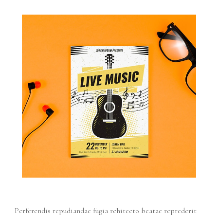
Perferendis repudiandae fugia rchitecto beatae reprederit