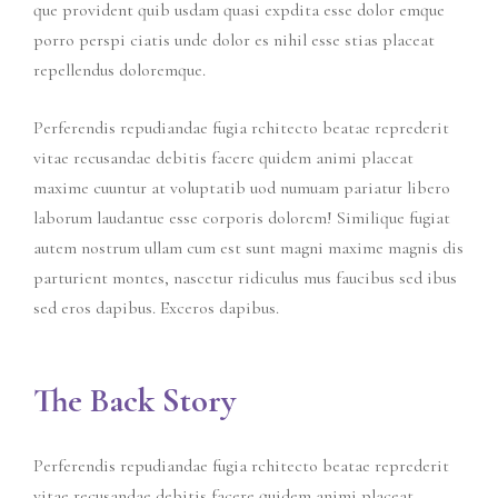
que provident quib usdam quasi expdita esse dolor emque
porro perspi ciatis unde dolor es nihil esse stias placeat
repellendus doloremque.
Perferendis repudiandae fugia rchitecto beatae reprederit
vitae recusandae debitis facere quidem animi placeat
maxime cuuntur at voluptatib uod numuam pariatur libero
laborum laudantue esse corporis dolorem! Similique fugiat
autem nostrum ullam cum est sunt magni maxime magnis dis
parturient montes, nascetur ridiculus mus faucibus sed ibus
sed eros dapibus. Exceros dapibus.
The Back Story
Perferendis repudiandae fugia rchitecto beatae reprederit
vitae recusandae debitis facere quidem animi placeat