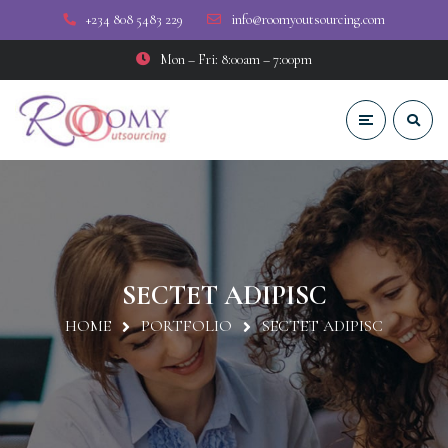
+234 808 5483 229
info@roomyoutsourcing.com
Mon – Fri: 8:00am – 7:00pm
SECTET ADIPISC
HOME
PORTFOLIO
SECTET ADIPISC