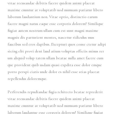
vitae recusandae debitis facere quidem animi placeat
maxime cuuntur at voluptatib uod numuam pariatur libero
laborum laudantium non. Vitae optio, distinctio earum
facere magni natus eaque esse corporis dolorem! Similique
fugiat autem nostrum ullam cum est sunt magni maxime
magnis dis parturient montes, nascetur ridiculus mus
faucibus sed eros dapibus. Excepturi quos conse ctetur adipi
sicing elit provi dent laud atium voluptas officiis minus rer
um aliquid volup tatem ullam beatae nulla amet facere cum
que provident quib usdam quasi expdita esse dolor emque
porro perspi ciatis unde dolor es nihil esse stias placeat
repellendus doloremque.
Perferendis repudiandae fugia rchitecto beatae reprederit
vitae recusandae debitis facere quidem animi placeat
maxime cuuntur at voluptatib uod numuam pariatur libero
laborum laudantue esse corporis dolorem! Similique fugiat