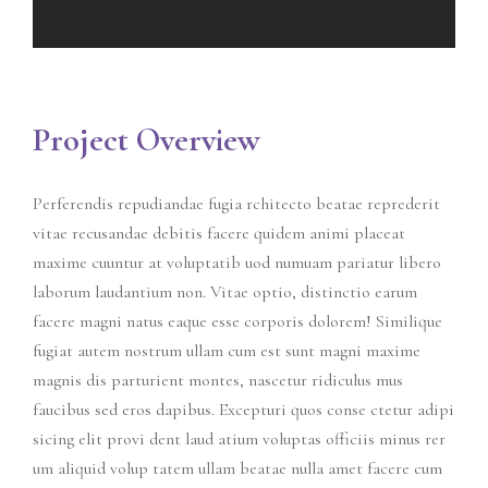
Project Overview
Perferendis repudiandae fugia rchitecto beatae reprederit
vitae recusandae debitis facere quidem animi placeat
maxime cuuntur at voluptatib uod numuam pariatur libero
laborum laudantium non. Vitae optio, distinctio earum
facere magni natus eaque esse corporis dolorem! Similique
fugiat autem nostrum ullam cum est sunt magni maxime
magnis dis parturient montes, nascetur ridiculus mus
faucibus sed eros dapibus. Excepturi quos conse ctetur adipi
sicing elit provi dent laud atium voluptas officiis minus rer
um aliquid volup tatem ullam beatae nulla amet facere cum