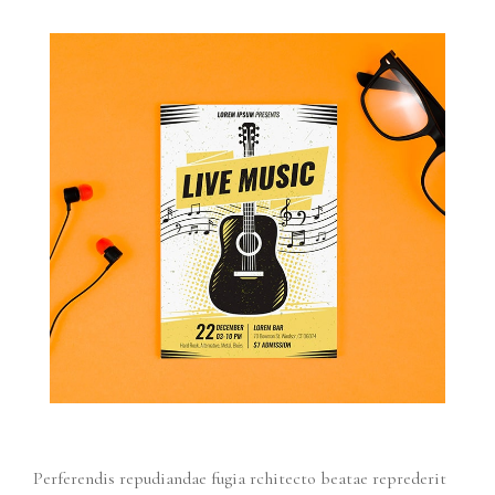
Perferendis repudiandae fugia rchitecto beatae reprederit