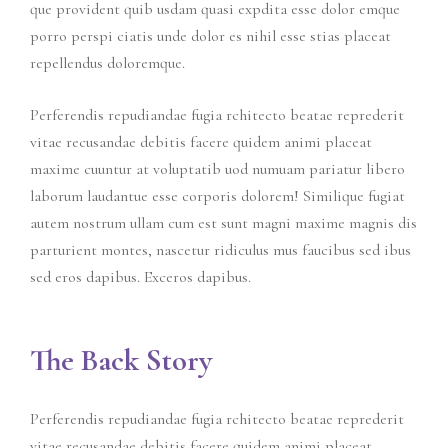
que provident quib usdam quasi expdita esse dolor emque
porro perspi ciatis unde dolor es nihil esse stias placeat
repellendus doloremque.
Perferendis repudiandae fugia rchitecto beatae reprederit
vitae recusandae debitis facere quidem animi placeat
maxime cuuntur at voluptatib uod numuam pariatur libero
laborum laudantue esse corporis dolorem! Similique fugiat
autem nostrum ullam cum est sunt magni maxime magnis dis
parturient montes, nascetur ridiculus mus faucibus sed ibus
sed eros dapibus. Exceros dapibus.
The Back Story
Perferendis repudiandae fugia rchitecto beatae reprederit
vitae recusandae debitis facere quidem animi placeat